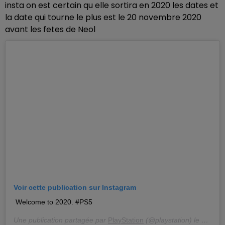
insta on est certain qu elle sortira en 2020 les dates et
la date qui tourne le plus est le 20 novembre 2020
avant les fetes de Neol
Voir cette publication sur Instagram
Welcome to 2020. #PS5
Une publication partagée par
PlayStation
(@playstation) le
6 Janv.