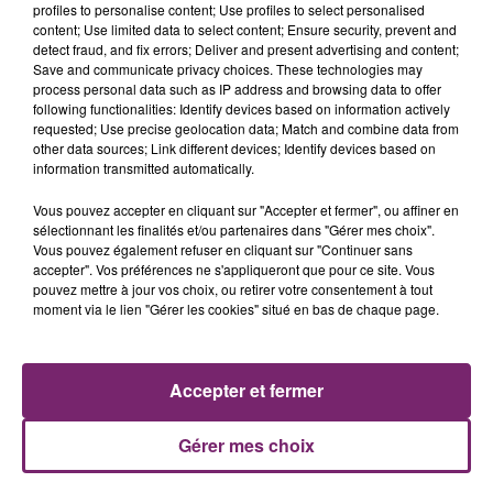
profiles to personalise content; Use profiles to select personalised
content; Use limited data to select content; Ensure security, prevent and
detect fraud, and fix errors; Deliver and present advertising and content;
Save and communicate privacy choices. These technologies may
process personal data such as IP address and browsing data to offer
following functionalities: Identify devices based on information actively
requested; Use precise geolocation data; Match and combine data from
other data sources; Link different devices; Identify devices based on
information transmitted automatically.
La Bulle - Guinguette éphémère
de Frelinghien !
Vous pouvez accepter en cliquant sur "Accepter et fermer", ou affiner en
sélectionnant les finalités et/ou partenaires dans "Gérer mes choix".
Vous pouvez également refuser en cliquant sur "Continuer sans
accepter". Vos préférences ne s'appliqueront que pour ce site. Vous
pouvez mettre à jour vos choix, ou retirer votre consentement à tout
moment via le lien "Gérer les cookies" situé en bas de chaque page.
éclipse solaire du 12 Août 2026
Accepter et fermer
Gérer mes choix
158 pompiers de la région sont