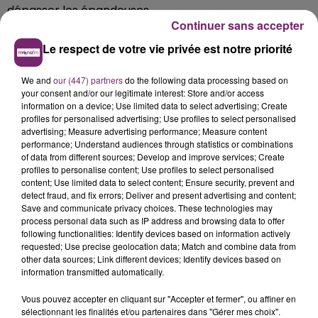
dépasser les épandeuses
Continuer sans accepter
Le respect de votre vie privée est notre priorité
We and
our (447) partners
do the following data processing based on
your consent and/or our legitimate interest: Store and/or access
information on a device; Use limited data to select advertising; Create
profiles for personalised advertising; Use profiles to select personalised
advertising; Measure advertising performance; Measure content
performance; Understand audiences through statistics or combinations
of data from different sources; Develop and improve services; Create
profiles to personalise content; Use profiles to select personalised
content; Use limited data to select content; Ensure security, prevent and
detect fraud, and fix errors; Deliver and present advertising and content;
Save and communicate privacy choices. These technologies may
process personal data such as IP address and browsing data to offer
following functionalities: Identify devices based on information actively
requested; Use precise geolocation data; Match and combine data from
other data sources; Link different devices; Identify devices based on
information transmitted automatically.
Vous pouvez accepter en cliquant sur "Accepter et fermer", ou affiner en
sélectionnant les finalités et/ou partenaires dans "Gérer mes choix".