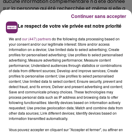
aucune information complémentaire n'a été donnée
sur la personne qui été recherchée et même si elle a
été retrouvée...
Continuer sans accepter
Le respect de votre vie privée est notre priorité
We and
our (447) partners
do the following data processing based on
your consent and/or our legitimate interest: Store and/or access
information on a device; Use limited data to select advertising; Create
profiles for personalised advertising; Use profiles to select personalised
advertising; Measure advertising performance; Measure content
performance; Understand audiences through statistics or combinations
of data from different sources; Develop and improve services; Create
profiles to personalise content; Use profiles to select personalised
content; Use limited data to select content; Ensure security, prevent and
detect fraud, and fix errors; Deliver and present advertising and content;
Save and communicate privacy choices. These technologies may
process personal data such as IP address and browsing data to offer
following functionalities: Identify devices based on information actively
requested; Use precise geolocation data; Match and combine data from
other data sources; Link different devices; Identify devices based on
information transmitted automatically.
Vous pouvez accepter en cliquant sur "Accepter et fermer", ou affiner en