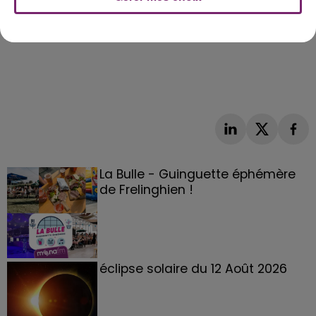
La Bulle - Guinguette éphémère
de Frelinghien !
éclipse solaire du 12 Août 2026