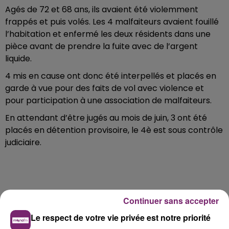
Agés de 72 et 68 ans, ils avaient été violemment
frappés et puis volés. Les 4 malfaiteurs avaient fouillé
l’habitation et enfermé les deux résidents dans une
pièce avant de prendre la fuite avec de l’argent
liquide.
4 mis en cause ont donc été interpellés et placés en
garde à vue pour des faits de vol avec violence et
pour participation à une association de malfaiteurs.
En attendant d’être jugés au mois de juin, 3 ont été
placés en détention provisoire, le 4è est sous contrôle
judiciaire.
Continuer sans accepter
Le respect de votre vie privée est notre priorité