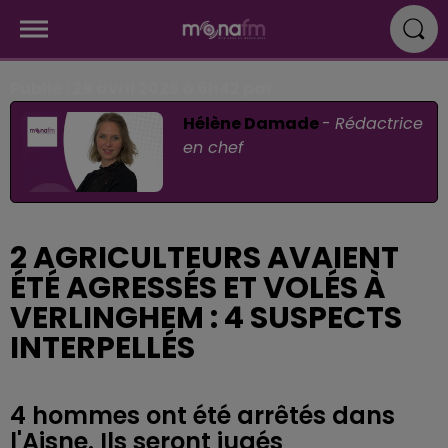
Publié : 29 avril 2025 à 6h42 par
Hélène Damade
-
Rédactrice
en chef
2 AGRICULTEURS AVAIENT
ÉTÉ AGRESSÉS ET VOLÉS À
VERLINGHEM : 4 SUSPECTS
INTERPELLÉS
4 hommes ont été arrêtés dans
l'Aisne. Ils seront jugés