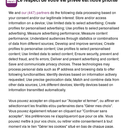
effet soupçonnés d’avoir enlevé, séquestré et violenté
un enfant de 10 ans au mois de novembre dernier à
We and
our (447) partners
do the following data processing based on
Lomme.
your consent and/or our legitimate interest: Store and/or access
information on a device; Use limited data to select advertising; Create
La victime avait été séquestrée dans une cave, et
profiles for personalised advertising; Use profiles to select personalised
advertising; Measure advertising performance; Measure content
victime de violences pendant environ 1h. Les
performance; Understand audiences through statistics or combinations
agresseurs ont également essayé de lui couper un
of data from different sources; Develop and improve services; Create
doigt.
profiles to personalise content; Use profiles to select personalised
content; Use limited data to select content; Ensure security, prevent and
Une agression qui avait été filmée et diffusée en ligne.
detect fraud, and fix errors; Deliver and present advertising and content;
Save and communicate privacy choices. These technologies may
Les 6 mineurs, âgés de 12 à 17 ans, devront répondre,
process personal data such as IP address and browsing data to offer
en fonction du rôle de chacun, de violences
following functionalities: Identify devices based on information actively
aggravées, enlèvement, séquestration, complicité,
requested; Use precise geolocation data; Match and combine data from
other data sources; Link different devices; Identify devices based on
diffusion d’image d’atteinte aux personnes, ou encore
information transmitted automatically.
non-empêchement de crime ou délit.
Vous pouvez accepter en cliquant sur "Accepter et fermer", ou affiner en
sélectionnant les finalités et/ou partenaires dans "Gérer mes choix".
Vous pouvez également refuser en cliquant sur "Continuer sans
accepter". Vos préférences ne s'appliqueront que pour ce site. Vous
pouvez mettre à jour vos choix, ou retirer votre consentement à tout
moment via le lien "Gérer les cookies" situé en bas de chaque page.