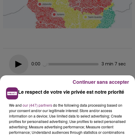
0:00
3 min 7 sec
Continuer sans accepter
Le respect de votre vie privée est notre priorité
We and
our (447) partners
do the following data processing based on
Hélène Damade
your consent and/or our legitimate interest: Store and/or access
information on a device; Use limited data to select advertising; Create
Dans l'actualité de ce mardi 14 janvier à 7h, sur
profiles for personalised advertising; Use profiles to select personalised
MonaFm
advertising; Measure advertising performance; Measure content
performance; Understand audiences through statistics or combinations