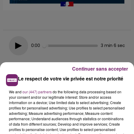
0:00
3 min 6 sec
Continuer sans accepter
Le respect de votre vie privée est notre priorité
Hélène Damade
We and
our (447) partners
do the following data processing based on
your consent and/or our legitimate interest: Store and/or access
Dans l'actualité de ce jeudi 16 janvier à 9h, sur
information on a device; Use limited data to select advertising; Create
MonaFm
profiles for personalised advertising; Use profiles to select personalised
advertising; Measure advertising performance; Measure content
16 janvier 2025 - 3 min 6 sec
performance; Understand audiences through statistics or combinations
of data from different sources; Develop and improve services; Create
9H - UNE OPÉRATION ANTI-STUP À LILLE
profiles to personalise content; Use profiles to select personalised
WAZEMMES