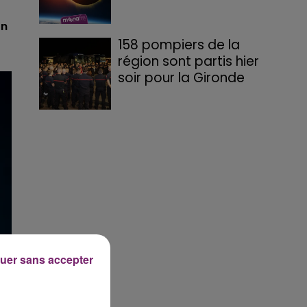
on
158 pompiers de la
région sont partis hier
soir pour la Gironde
uer sans accepter