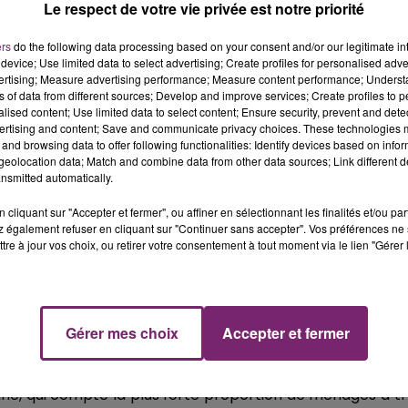
Le respect de votre vie privée est notre priorité
ers
do the following data processing based on your consent and/or our legitimate int
device; Use limited data to select advertising; Create profiles for personalised adver
vertising; Measure advertising performance; Measure content performance; Unders
ns of data from different sources; Develop and improve services; Create profiles to 
alised content; Use limited data to select content; Ensure security, prevent and detect
ertising and content; Save and communicate privacy choices. These technologies
and browsing data to offer following functionalities: Identify devices based on infor
eolocation data; Match and combine data from other data sources; Link different de
nsmitted automatically.
cliquant sur "Accepter et fermer", ou affiner en sélectionnant les finalités et/ou pa
 également refuser en cliquant sur "Continuer sans accepter". Vos préférences ne 
 revenu mensuel est-on considéré comme riche en France,
tre à jour vos choix, ou retirer votre consentement à tout moment via le lien "Gérer 
son rapport annuel. Rapport qui détermine que pour êt
sposer d’au moins 4292 euros par mois, après impôts...
Gérer mes choix
Accepter et fermer
s enfant.
tent 7,5% de la population française. Notez que c’est
ine, qui compte la plus forte proportion de ménages à t