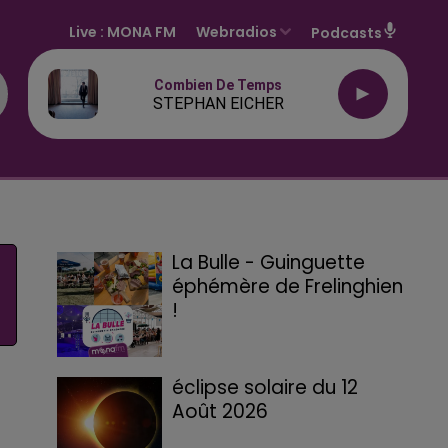
Live :
MONA FM
Webradios
Podcasts
Combien De Temps
STEPHAN EICHER
La Bulle - Guinguette
éphémère de Frelinghien
!
éclipse solaire du 12
Août 2026