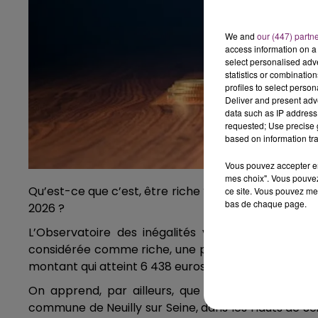
We and
our (447) partn
access information on a 
select personalised ad
statistics or combinatio
profiles to select person
Deliver and present adv
data such as IP address 
requested; Use precise g
based on information tra
Vous pouvez accepter en 
mes choix". Vous pouvez
Qu’est-ce que c’est, être riche ? A partir de quel
ce site. Vous pouvez met
bas de chaque page.
2026 ?
L’Observatoire des inégalités vient de publier 
considérée comme riche, une personne seule doit di
montant qui atteint 6 438 euros, pour un couple san
On apprend, par ailleurs, que les riches représen
commune de Neuilly sur Seine, dans les Hauts de Se