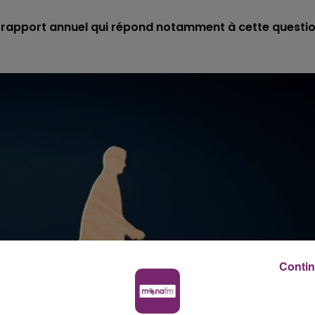
on rapport annuel qui répond notamment à cette questi
Contin