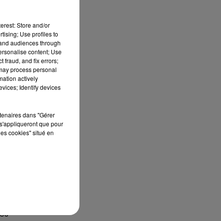
erest: Store and/or
tising; Use profiles to
tand audiences through
personalise content; Use
 fraud, and fix errors;
 may process personal
mation actively
vices; Identify devices
rtenaires dans "Gérer
s'appliqueront que pour
 en
les cookies" situé en
re
 Un
 la
rès