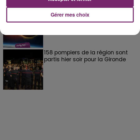
éclipse solaire du 12 Août 2026
Gérer mes choix
158 pompiers de la région sont
partis hier soir pour la Gironde