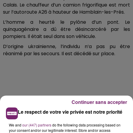
Calais. Le chauffeur d’un camion frigorifique est mort
sur l’autoroute A26 à hauteur de Hamblain-les-Prés.
L’homme a heurté le pylône d’un pont. Le
quinquagénaire a dû être désincarcéré par les
pompiers. Il était seul dans son véhicule.
D’origine ukrainienne, l’individu n’a pas pu être
réanimé par les secours. Il est décédé sur place.
Continuer sans accepter
Le respect de votre vie privée est notre priorité
We and
our (447) partners
do the following data processing based on
your consent and/or our legitimate interest: Store and/or access