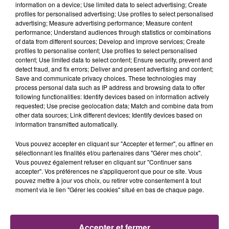
information on a device; Use limited data to select advertising; Create
profiles for personalised advertising; Use profiles to select personalised
advertising; Measure advertising performance; Measure content
performance; Understand audiences through statistics or combinations
of data from different sources; Develop and improve services; Create
profiles to personalise content; Use profiles to select personalised
content; Use limited data to select content; Ensure security, prevent and
detect fraud, and fix errors; Deliver and present advertising and content;
Save and communicate privacy choices. These technologies may
process personal data such as IP address and browsing data to offer
following functionalities: Identify devices based on information actively
requested; Use precise geolocation data; Match and combine data from
other data sources; Link different devices; Identify devices based on
information transmitted automatically.
Vous pouvez accepter en cliquant sur "Accepter et fermer", ou affiner en
sélectionnant les finalités et/ou partenaires dans "Gérer mes choix".
Vous pouvez également refuser en cliquant sur "Continuer sans
accepter". Vos préférences ne s'appliqueront que pour ce site. Vous
La Bulle - Guinguette éphémère
pouvez mettre à jour vos choix, ou retirer votre consentement à tout
de Frelinghien !
moment via le lien "Gérer les cookies" situé en bas de chaque page.
Accepter et fermer