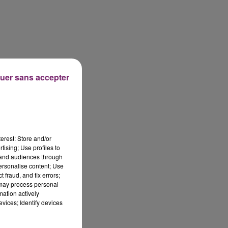
uer sans accepter
erest: Store and/or
tising; Use profiles to
tand audiences through
personalise content; Use
 fraud, and fix errors;
 may process personal
mation actively
vices; Identify devices