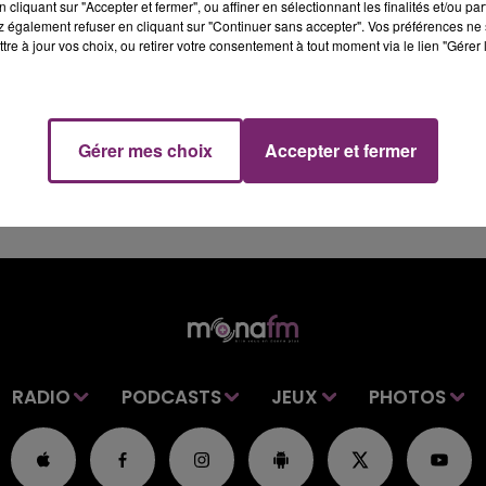
hien, ça réchauffe le cœur et stimule la mémoire !
cliquant sur "Accepter et fermer", ou affiner en sélectionnant les finalités et/ou pa
 également refuser en cliquant sur "Continuer sans accepter". Vos préférences ne 
tre à jour vos choix, ou retirer votre consentement à tout moment via le lien "Gérer 
Gérer mes choix
Accepter et fermer
RADIO
PODCASTS
JEUX
PHOTOS