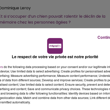
Dominique Leroy
Et si s’occuper d’un chien pouvait ralentir le déclin de la
mémoire chez les personnes âgées ?
Contin
?
Le respect de votre vie privée est notre priorité
ers
do the following data processing based on your consent and/or our legitimate int
s de 8 000 adultes de 50 ans et plus, montre que la
device; Use limited data to select advertising; Create profiles for personalised adver
s cognitives pendant près de 10 ans !
vertising; Measure advertising performance; Measure content performance; Unders
ns of data from different sources; Develop and improve services; Create profiles to 
n chien pourrait, dans une certaine mesure, compenser
alised content; Use limited data to select content; Ensure security, prevent and detect
rai soutien émotionnel.
ertising and content; Save and communicate privacy choices. These technologies
ois que la démence était uniquement d’origine génétique.
and browsing data to offer following functionalities: Identify devices based on infor
eolocation data; Match and combine data from other data sources; Link different de
isonnable ? Peut-être est-ce l’occasion de partager de
nsmitted automatically.
en et de garder l’esprit vif !