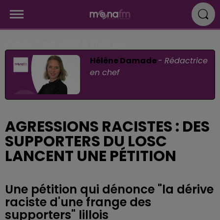
Publié : 7 mai 2026 à 9h49 par
Hélène Damade
-
Rédactrice
en chef
AGRESSIONS RACISTES : DES
SUPPORTERS DU LOSC
LANCENT UNE PÉTITION
Une pétition qui dénonce "la dérive
raciste d'une frange des
supporters" lillois