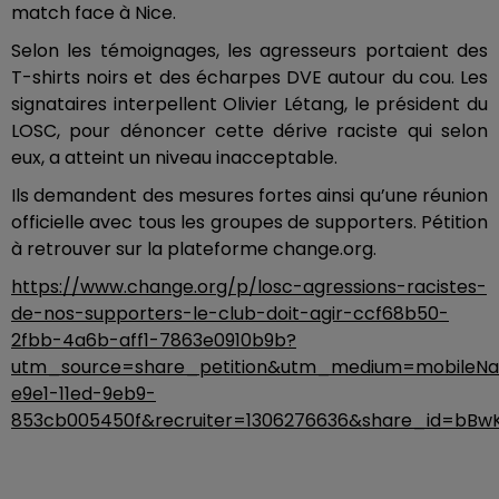
match face à Nice.
Selon les témoignages, les agresseurs portaient des
T-shirts noirs et des écharpes DVE autour du cou. Les
signataires interpellent Olivier Létang, le président du
LOSC, pour dénoncer cette dérive raciste qui selon
eux, a atteint un niveau inacceptable.
Ils demandent des mesures fortes ainsi qu’une réunion
officielle avec tous les groupes de supporters. Pétition
à retrouver sur la plateforme change.org.
https://www.change.org/p/losc-agressions-racistes-
de-nos-supporters-le-club-doit-agir-ccf68b50-
2fbb-4a6b-aff1-7863e0910b9b?
utm_source=share_petition&utm_medium=mobileNat
e9e1-11ed-9eb9-
853cb005450f&recruiter=1306276636&share_id=bBw