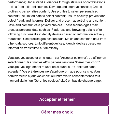
performance; Understand audiences through statistics or combinations
"Selon plusieurs témoignages, un changement de
of data from different sources; Develop and improve services; Create
recette aurait provoqué un rejet massif du produit,
profiles to personalise content; Use profiles to select personalised
entraînant des retours en masse et l’arrêt de la
content; Use limited data to select content; Ensure security, prevent and
detect fraud, and fix errors; Deliver and present advertising and content;
production par le nouveau propriétaire de la marque,
Save and communicate privacy choices. These technologies may
le groupe Perfetti Van Melle (également détenteur
process personal data such as IP address and browsing data to offer
des marques Mentos ou Chupa Chups)", explique
following functionalities: Identify devices based on information actively
requested; Use precise geolocation data; Match and combine data from
l'internaute Quentin Rech à l'origine de la pétition (
other data sources; Link different devices; Identify devices based on
"Sauvons les Cachous Lajaunie, trésor de notre
information transmitted automatically.
patrimoine toulousain")
Vous pouvez accepter en cliquant sur "Accepter et fermer", ou affiner en
sélectionnant les finalités et/ou partenaires dans "Gérer mes choix".
Vous pouvez également refuser en cliquant sur "Continuer sans
accepter". Vos préférences ne s'appliqueront que pour ce site. Vous
pouvez mettre à jour vos choix, ou retirer votre consentement à tout
moment via le lien "Gérer les cookies" situé en bas de chaque page.
Cet élément est masqué compte-tenu du refus
du dépôt de cookies que vous avez exprimé. Si
Accepter et fermer
vous souhaitez l'afficher, merci de nous donner
votre accord en cliquant sur le bouton ci-
Gérer mes choix