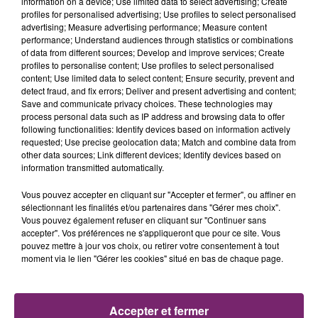
information on a device; Use limited data to select advertising; Create
profiles for personalised advertising; Use profiles to select personalised
advertising; Measure advertising performance; Measure content
performance; Understand audiences through statistics or combinations
of data from different sources; Develop and improve services; Create
4 août 2026
LE CENTRE MÉDICAL HÉLÈNE BOREL À LOMME
profiles to personalise content; Use profiles to select personalised
content; Use limited data to select content; Ensure security, prevent and
RECRUTE UN(E) INFIRMIER(ÈRE)...
detect fraud, and fix errors; Deliver and present advertising and content;
Save and communicate privacy choices. These technologies may
process personal data such as IP address and browsing data to offer
following functionalities: Identify devices based on information actively
requested; Use precise geolocation data; Match and combine data from
other data sources; Link different devices; Identify devices based on
information transmitted automatically.
Vous pouvez accepter en cliquant sur "Accepter et fermer", ou affiner en
sélectionnant les finalités et/ou partenaires dans "Gérer mes choix".
Vous pouvez également refuser en cliquant sur "Continuer sans
accepter". Vos préférences ne s'appliqueront que pour ce site. Vous
pouvez mettre à jour vos choix, ou retirer votre consentement à tout
moment via le lien "Gérer les cookies" situé en bas de chaque page.
10 juillet 2026
POM’DISTRIB À ANGRES RECRUTE UN(E)
Accepter et fermer
ASSISTANT(E) ADV EN CDI