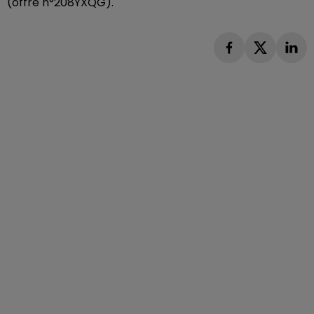
(offre n°208YXQG).