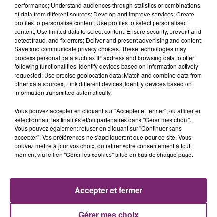
performance; Understand audiences through statistics or combinations
Oui, c’est le chien de l’inspecteur Columbo !
of data from different sources; Develop and improve services; Create
profiles to personalise content; Use profiles to select personalised
Lent, têtu, mais tellement attachant.
content; Use limited data to select content; Ensure security, prevent and
detect fraud, and fix errors; Deliver and present advertising and content;
Avoir un basset, c’est un peu adopter une
Save and communicate privacy choices. These technologies may
personnalité à part entière. Ces chiens adorables
process personal data such as IP address and browsing data to offer
demandent de la patience… et leurs maîtres en ont à
following functionalities: Identify devices based on information actively
requested; Use precise geolocation data; Match and combine data from
revendre.
other data sources; Link different devices; Identify devices based on
information transmitted automatically.
Doux, bienveillants, avec un grand cœur, ils savent que
la vie avec un basset est pleine de surprises et de
Vous pouvez accepter en cliquant sur "Accepter et fermer", ou affiner en
petits moments drôles.
sélectionnant les finalités et/ou partenaires dans "Gérer mes choix".
Vous pouvez également refuser en cliquant sur "Continuer sans
Comme leur chien suit son flair, eux aussi suivent leurs
accepter". Vos préférences ne s'appliqueront que pour ce site. Vous
objectifs, avec calme et persévérance. Et même s’ils
pouvez mettre à jour vos choix, ou retirer votre consentement à tout
moment via le lien "Gérer les cookies" situé en bas de chaque page.
aiment la tranquillité, ils ne sont jamais ennuyeux.
Il y a toujours cette chaleur, cette douceur, qui rend la
vie plus belle.
Accepter et fermer
Alors, si vous connaissez quelqu’un avec un basset
hound… vous savez que c’est quelqu’un d’authentique,
Gérer mes choix