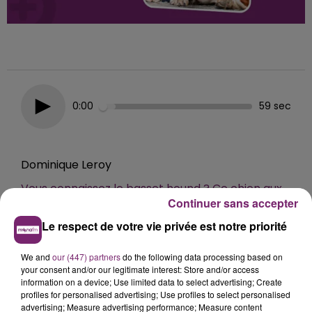
0:00
59 sec
Dominique Leroy
Vous connaissez le basset hound ? Ce chien aux
Continuer sans accepter
longues oreilles tombantes et au flair
incroyable…
Le respect de votre vie privée est notre priorité
7 mai 2026 - 59 sec
We and
our (447) partners
do the following data processing based on
CHOISIR UN BASSET HOUND… QUI ÊTES-VOUS
your consent and/or our legitimate interest: Store and/or access
?
information on a device; Use limited data to select advertising; Create
profiles for personalised advertising; Use profiles to select personalised
advertising; Measure advertising performance; Measure content