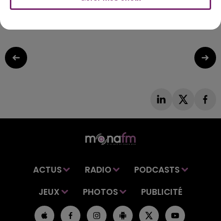
un peu exceptionnel. Et si vous en avez un… bienvenue
dans un club très spécial !
ACTUS
RADIO
PODCASTS
JEUX
PHOTOS
PUBLICITÉ