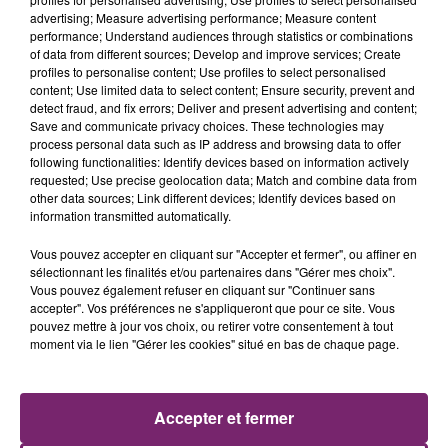
advertising; Measure advertising performance; Measure content
performance; Understand audiences through statistics or combinations
of data from different sources; Develop and improve services; Create
profiles to personalise content; Use profiles to select personalised
content; Use limited data to select content; Ensure security, prevent and
detect fraud, and fix errors; Deliver and present advertising and content;
Save and communicate privacy choices. These technologies may
process personal data such as IP address and browsing data to offer
following functionalities: Identify devices based on information actively
requested; Use precise geolocation data; Match and combine data from
other data sources; Link different devices; Identify devices based on
information transmitted automatically.
Vous pouvez accepter en cliquant sur "Accepter et fermer", ou affiner en
sélectionnant les finalités et/ou partenaires dans "Gérer mes choix".
Vous pouvez également refuser en cliquant sur "Continuer sans
La Bulle - Guinguette éphémère
accepter". Vos préférences ne s'appliqueront que pour ce site. Vous
de Frelinghien !
pouvez mettre à jour vos choix, ou retirer votre consentement à tout
moment via le lien "Gérer les cookies" situé en bas de chaque page.
Accepter et fermer
éclipse solaire du 12 Août 2026