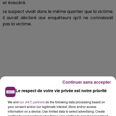
et éviscéré.
Le suspect vivait dans le même quartier que la victime.
Il aurait déclaré aux enquêteurs qu’il ne connaissait
pas la victime.
Continuer sans accepter
Le respect de votre vie privée est notre priorité
We and
our (447) partners
do the following data processing based on
your consent and/or our legitimate interest: Store and/or access
information on a device; Use limited data to select advertising; Create
profiles for personalised advertising; Use profiles to select personalised