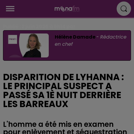
Publié : 2 juin 2026 à 6h14 par
Hélène Damade
-
Rédactrice
en chef
DISPARITION DE LYHANNA :
LE PRINCIPAL SUSPECT A
PASSÉ SA 1È NUIT DERRIÈRE
LES BARREAUX
L'homme a été mis en examen
pour enlèvement et séquestration