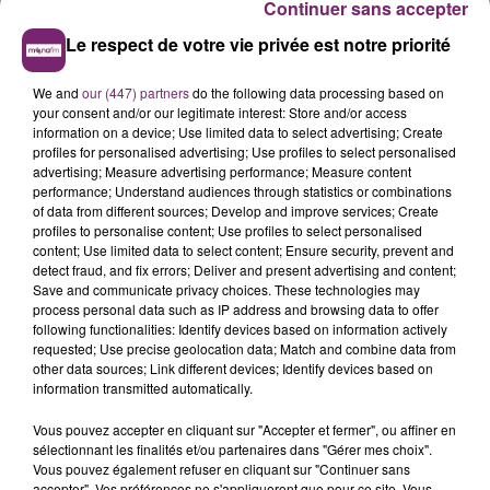
sa place sur la scène musicale française. En octobre
Continuer sans accepter
2022, elle dévoile le single "Secret", dédié à sa fille,
Le respect de votre vie privée est notre priorité
prélude à son quatrième album "Sentiments", sorti en
décembre de la même année
We and
our (447) partners
do the following data processing based on
your consent and/or our legitimate interest: Store and/or access
Un retour marqué avec l'album "Solo"
information on a device; Use limited data to select advertising; Create
Le 25 octobre 2024, Louane sort son cinquième album
profiles for personalised advertising; Use profiles to select personalised
advertising; Measure advertising performance; Measure content
intitulé "Solo". Cet opus de 14 titres marque une
performance; Understand audiences through statistics or combinations
nouvelle ère musicale pour l'artiste, qui y explore des
of data from different sources; Develop and improve services; Create
sonorités plus matures et personnelles. Elle collabore
profiles to personalise content; Use profiles to select personalised
content; Use limited data to select content; Ensure security, prevent and
notamment avec le producteur Tristan Salvati et
detect fraud, and fix errors; Deliver and present advertising and content;
Olivia Merilahti du groupe The Dø, apportant une
Save and communicate privacy choices. These technologies may
touche innovante à son univers musical
process personal data such as IP address and browsing data to offer
following functionalities: Identify devices based on information actively
Participation à l'Eurovision 2025 avec "Maman"
requested; Use precise geolocation data; Match and combine data from
other data sources; Link different devices; Identify devices based on
Le 30 janvier 2025, Louane annonce sur Instagram sa
information transmitted automatically.
sélection pour représenter la France au Concours
Vous pouvez accepter en cliquant sur "Accepter et fermer", ou affiner en
Eurovision de la Chanson 2025, prévu à Bâle, en Suisse.
sélectionnant les finalités et/ou partenaires dans "Gérer mes choix".
Le 15 mars, lors de la mi-temps du match France-
Vous pouvez également refuser en cliquant sur "Continuer sans
accepter". Vos préférences ne s'appliqueront que pour ce site. Vous