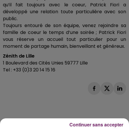
qu’il fait toujours avec le coeur, Patrick Fiori a
développé une relation toute particulière avec son
public.
Toujours entouré de son équipe, venez rejoindre sa
famille de coeur le temps d’une soirée ; Patrick Fiori
vous réserve un accueil tout particulier pour un
moment de partage humain, bienveillant et généreux.
Zénith de Lille
1 Boulevard des Cités Unies 59777 Lille
Tel : +33 (0)3 20 14 15 16
Continuer sans accepter