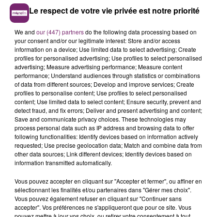
Les flammes ont progressé très rapidement, avec
Le respect de votre vie privée est notre priorité
environ 12 000 ha qui sont partis en fumée. Des
villages, des campings, ont été évacués et accueilis
We and
our (447) partners
do the following data processing based on
dans des salles pour la nuit, et plusieurs maisons ont
your consent and/or our legitimate interest: Store and/or access
information on a device; Use limited data to select advertising; Create
été gravement touchées par le sinistre. L’autoroute
profiles for personalised advertising; Use profiles to select personalised
A9 a été fermée par tronçons, entre Perpignant et
advertising; Measure advertising performance; Measure content
Narbonne.
performance; Understand audiences through statistics or combinations
of data from different sources; Develop and improve services; Create
La préfecture de l’Aude a appelé les populations à
profiles to personalise content; Use profiles to select personalised
content; Use limited data to select content; Ensure security, prevent and
rester confinées à l’intérieur des habitations, sauf
detect fraud, and fix errors; Deliver and present advertising and content;
ordre d'évacuation des pompiers. 1 500 pompiers sont
Save and communicate privacy choices. These technologies may
mobilisés sur place, assistés de Canadair, de plusieurs
process personal data such as IP address and browsing data to offer
following functionalities: Identify devices based on information actively
Dash, aussi.
requested; Use precise geolocation data; Match and combine data from
Le département de l’Aude, placé en vigilance rouge
other data sources; Link different devices; Identify devices based on
information transmitted automatically.
pour le risque d’incendie, à cause de la chaleur et du
vent.
Vous pouvez accepter en cliquant sur "Accepter et fermer", ou affiner en
sélectionnant les finalités et/ou partenaires dans "Gérer mes choix".
Vous pouvez également refuser en cliquant sur "Continuer sans
accepter". Vos préférences ne s'appliqueront que pour ce site. Vous
pouvez mettre à jour vos choix, ou retirer votre consentement à tout