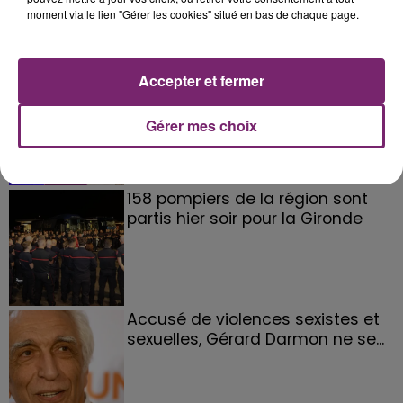
moment via le lien "Gérer les cookies" situé en bas de chaque page.
La Bulle - Guinguette éphémère
Accepter et fermer
de Frelinghien !
Gérer mes choix
158 pompiers de la région sont
partis hier soir pour la Gironde
Accusé de violences sexistes et
sexuelles, Gérard Darmon ne se...