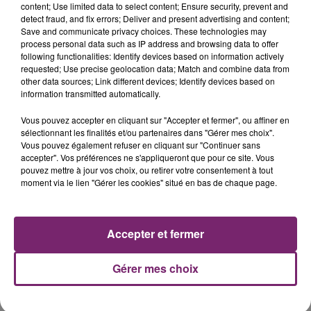
content; Use limited data to select content; Ensure security, prevent and
detect fraud, and fix errors; Deliver and present advertising and content;
Save and communicate privacy choices. These technologies may
process personal data such as IP address and browsing data to offer
LES AUTRES JEUX >
following functionalities: Identify devices based on information actively
requested; Use precise geolocation data; Match and combine data from
other data sources; Link different devices; Identify devices based on
information transmitted automatically.
Vous pouvez accepter en cliquant sur "Accepter et fermer", ou affiner en
sélectionnant les finalités et/ou partenaires dans "Gérer mes choix".
Vous pouvez également refuser en cliquant sur "Continuer sans
accepter". Vos préférences ne s'appliqueront que pour ce site. Vous
pouvez mettre à jour vos choix, ou retirer votre consentement à tout
moment via le lien "Gérer les cookies" situé en bas de chaque page.
Accepter et fermer
Gérer mes choix
26 mars 2024
JEU TERMINE PATRICK FIORI vous invite au
Zenith de Lille ce samedi...