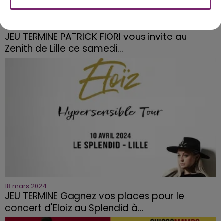
26 mars 2024
JEU TERMINE PATRICK FIORI vous invite au
Zenith de Lille ce samedi...
18 mars 2024
JEU TERMINE Gagnez vos places pour le
concert d'Eloiz au Splendid à...