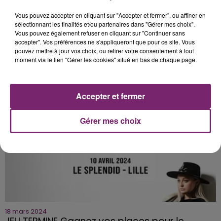
Vous pouvez accepter en cliquant sur "Accepter et fermer", ou affiner en
sélectionnant les finalités et/ou partenaires dans "Gérer mes choix".
Vous pouvez également refuser en cliquant sur "Continuer sans
accepter". Vos préférences ne s'appliqueront que pour ce site. Vous
pouvez mettre à jour vos choix, ou retirer votre consentement à tout
26 mars 2024
moment via le lien "Gérer les cookies" situé en bas de chaque page.
JEU TERMINE PATRICK FIORI vous invite au
Zenith de Lille ce samedi...
Accepter et fermer
Gérer mes choix
18 mars 2024