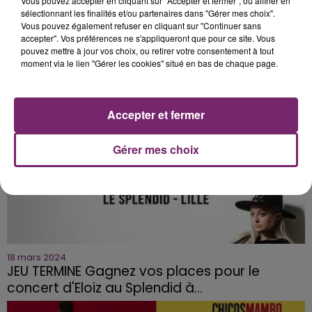
Vous pouvez accepter en cliquant sur "Accepter et fermer", ou affiner en
sélectionnant les finalités et/ou partenaires dans "Gérer mes choix".
Vous pouvez également refuser en cliquant sur "Continuer sans
26 mars 2024
accepter". Vos préférences ne s'appliqueront que pour ce site. Vous
JEU TERMINE PATRICK FIORI vous invite au
pouvez mettre à jour vos choix, ou retirer votre consentement à tout
Zenith de Lille ce samedi...
moment via le lien "Gérer les cookies" situé en bas de chaque page.
Accepter et fermer
Gérer mes choix
18 mars 2024
JEU TERMINE Gagnez vos places pour le
concert d'Eloiz au Splendid à...