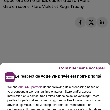
rappellera de ne jamais oublier d'où l'on vient.
Mise en scène: Flore Vialet et Régis Truchy
Continuer sans accepter
Le respect de votre vie privée est notre priorité
We and
our (447) partners
do the following data processing based on
your consent and/or our legitimate interest: Store and/or access
information on a device; Use limited data to select advertising; Create
profiles for personalised advertising; Use profiles to select personalised
advertising; Measure advertising performance; Measure content
performance; Understand audiences through statistics or combinations