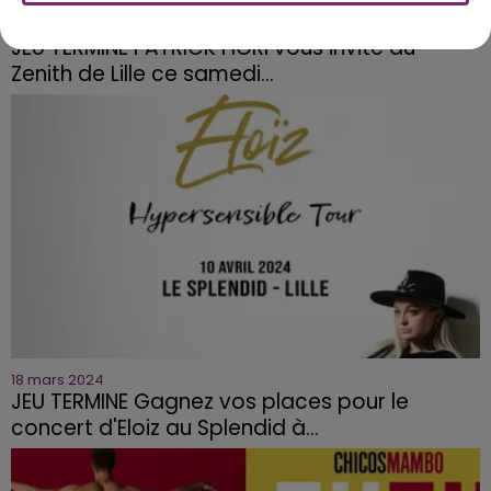
26 mars 2024
JEU TERMINE PATRICK FIORI vous invite au
Zenith de Lille ce samedi...
18 mars 2024
JEU TERMINE Gagnez vos places pour le
concert d'Eloiz au Splendid à...