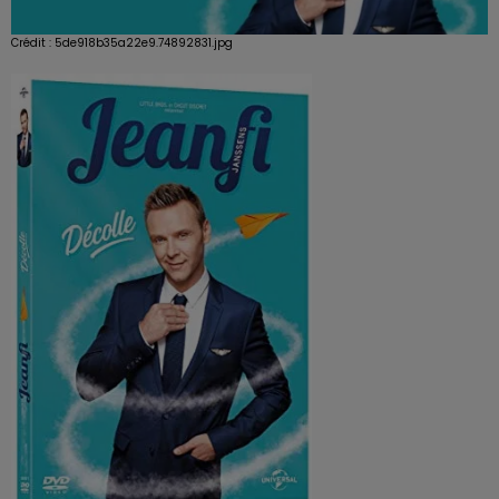
Crédit :
5de918b35a22e9.74892831.jpg