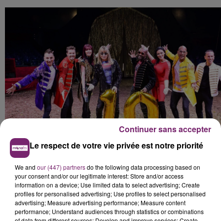
Continuer sans accepter
Le respect de votre vie privée est notre priorité
We and
our (447) partners
do the following data processing based on
https://www.facebook.com/CollectifMetisseOff/
your consent and/or our legitimate interest: Store and/or access
http://collectif-metisse.com/
information on a device; Use limited data to select advertising; Create
profiles for personalised advertising; Use profiles to select personalised
advertising; Measure advertising performance; Measure content
performance; Understand audiences through statistics or combinations
of data from different sources; Develop and improve services; Create