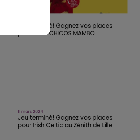
11 mars 2024
Jeu terminé! Gagnez vos places
pour TUTU CHICOS MAMBO
11 mars 2024
Jeu terminé! Gagnez vos places
pour Irish Celtic au Zénith de Lille