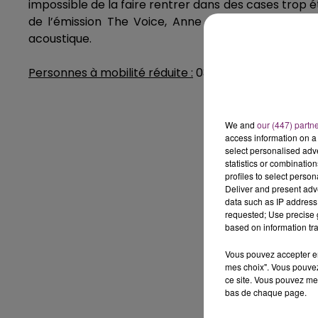
impossible de la faire rentrer dans des cases trop ét
de l’émission The Voice, Anne Sila vient nous dél
acoustique.
Personnes à mobilité réduite :
03 20 56 46 16.
We and
our (447) partn
access information on a 
select personalised ad
statistics or combinatio
profiles to select person
Deliver and present adv
data such as IP address 
requested; Use precise g
based on information tra
Vous pouvez accepter en 
mes choix". Vous pouvez
ce site. Vous pouvez met
bas de chaque page.