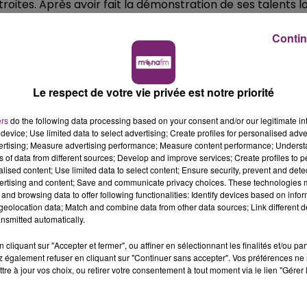
roites. Après avoir fait la démonstration de ses talents l
ivrer toute sa force sur scène à l’occasion d’une tour
Contin
Le respect de votre vie privée est notre priorité
ers
do the following data processing based on your consent and/or our legitimate int
device; Use limited data to select advertising; Create profiles for personalised adver
vertising; Measure advertising performance; Measure content performance; Unders
ns of data from different sources; Develop and improve services; Create profiles to 
alised content; Use limited data to select content; Ensure security, prevent and detect
ertising and content; Save and communicate privacy choices. These technologies
and browsing data to offer following functionalities: Identify devices based on infor
eolocation data; Match and combine data from other data sources; Link different de
nsmitted automatically.
cliquant sur "Accepter et fermer", ou affiner en sélectionnant les finalités et/ou pa
 également refuser en cliquant sur "Continuer sans accepter". Vos préférences ne 
tre à jour vos choix, ou retirer votre consentement à tout moment via le lien "Gérer 