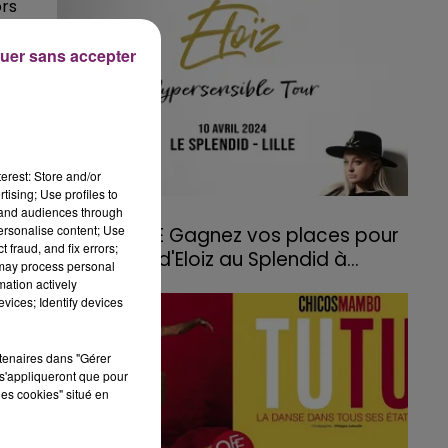
ors
née
uer sans accepter
erest: Store and/or
tising; Use profiles to
tand audiences through
18 mars 2024
personalise content; Use
JEU TERMINE Gagnez vos places pour
 fraud, and fix errors;
le concert d'Eloiz au Splendid à...
 may process personal
mation actively
vices; Identify devices
rtenaires dans "Gérer
s'appliqueront que pour
les cookies" situé en