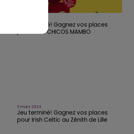
11 mars 2024
Jeu terminé! Gagnez vos places
pour TUTU CHICOS MAMBO
11 mars 2024
Jeu terminé! Gagnez vos places
pour Irish Celtic au Zénith de Lille