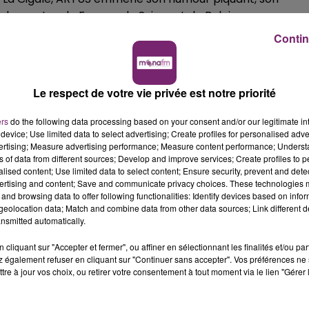
r les routes de France, de Suisse et de Belgique avec un
lus que jamais, ARTUS s’emballe et part en couille…tourn
Contin
Le respect de votre vie privée est notre priorité
ers
do the following data processing based on your consent and/or our legitimate int
device; Use limited data to select advertising; Create profiles for personalised adver
vertising; Measure advertising performance; Measure content performance; Unders
ns of data from different sources; Develop and improve services; Create profiles to 
alised content; Use limited data to select content; Ensure security, prevent and detect
ertising and content; Save and communicate privacy choices. These technologies
and browsing data to offer following functionalities: Identify devices based on infor
eolocation data; Match and combine data from other data sources; Link different de
nsmitted automatically.
cliquant sur "Accepter et fermer", ou affiner en sélectionnant les finalités et/ou pa
 également refuser en cliquant sur "Continuer sans accepter". Vos préférences ne 
tre à jour vos choix, ou retirer votre consentement à tout moment via le lien "Gérer 