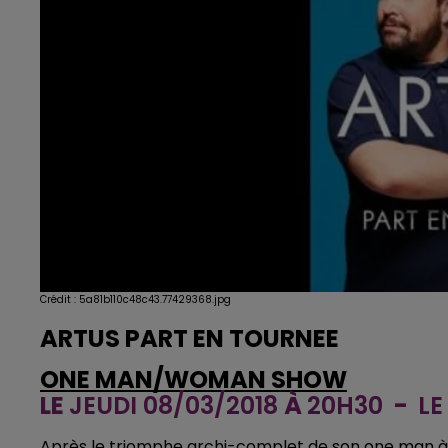
Crédit :
5a81b110c48c43.77429368.jpg
ARTUS PART EN TOURNEE
ONE MAN/WOMAN SHOW
LE
JEUDI 08/03/2018
À
20H30
-
LE
Après le triomphe archi-complet de son one man à