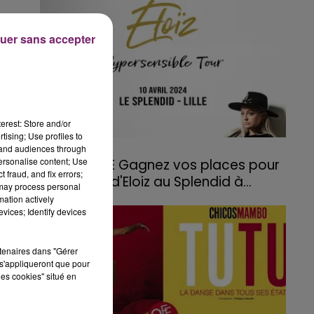
ée
uer sans accepter
erest: Store and/or
tising; Use profiles to
tand audiences through
18 mars 2024
personalise content; Use
JEU TERMINE Gagnez vos places pour
 fraud, and fix errors;
le concert d'Eloiz au Splendid à...
 may process personal
mation actively
vices; Identify devices
rtenaires dans "Gérer
s'appliqueront que pour
les cookies" situé en