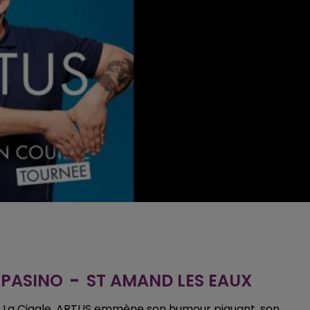
 PASINO
-
ST AMAND LES EAUX
 La Cigale, ARTUS emmène son humour piquant, son