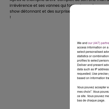
irrévérence et ses vannes qui font saigner du nez su
show détonnant et des surprises décapantes. Bref, p
!
We and
our (447) partn
access information on a 
select personalised ad
statistics or combinatio
profiles to select person
Deliver and present adv
data such as IP address 
requested; Use precise g
based on information tra
Vous pouvez accepter en 
mes choix". Vous pouvez
ce site. Vous pouvez met
bas de chaque page.