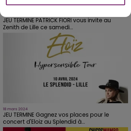
26 mars 2024
JEU TERMINE PATRICK FIORI vous invite au
Zenith de Lille ce samedi...
18 mars 2024
JEU TERMINE Gagnez vos places pour le
concert d'Eloiz au Splendid à...