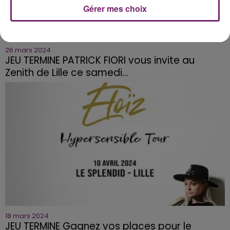
Gérer mes choix
26 mars 2024
JEU TERMINE PATRICK FIORI vous invite au
Zenith de Lille ce samedi...
18 mars 2024
JEU TERMINE Gagnez vos places pour le