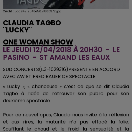
Crédit :
5aa94912546e56.71860372.jpg
CLAUDIA TAGBO
"LUCKY"
ONE WOMAN SHOW
LE
JEUDI 12/04/2018
À
20H30
-
LE
PASINO
-
ST AMAND LES EAUX
SUD CONCERTS(L.3-1029316)PRESENTE EN ACCORD
AVEC AW ET FRED BAUER CE SPECTACLE
« Lucky », « chanceuse » c’est ce que se dit Claudia
Tagbo à l’idée de retrouver son public pour son
deuxième spectacle.
Pour ce nouvel opus, Claudia nous invite à la réflexion
et aux rires, la maturité n’a pas effacé la folie.
Soufflant le chaud et le froid, la sensualité et la