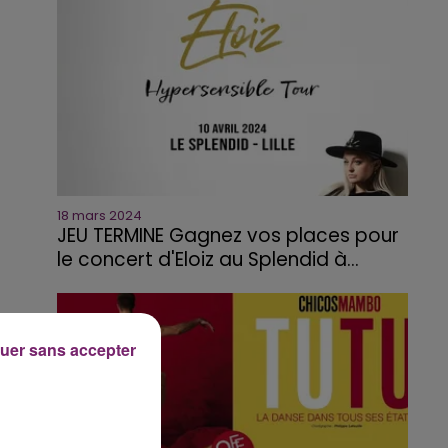
18 mars 2024
JEU TERMINE Gagnez vos places pour
le concert d'Eloiz au Splendid à...
uer sans accepter