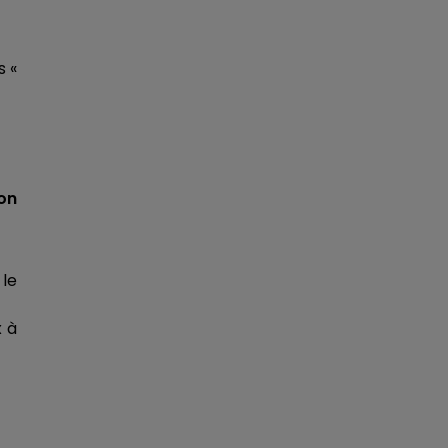
s «
’on
 le
x à