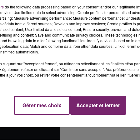
ers
do the following data processing based on your consent and/or our legitimate int
device; Use limited data to select advertising; Create profiles for personalised adver
vertising; Measure advertising performance; Measure content performance; Unders
ns of data from different sources; Develop and improve services; Create profiles to 
alised content; Use limited data to select content; Ensure security, prevent and detect
ertising and content; Save and communicate privacy choices. These technologies
and browsing data to offer following functionalities: Identify devices based on infor
eolocation data; Match and combine data from other data sources; Link different de
nsmitted automatically.
cliquant sur "Accepter et fermer", ou affiner en sélectionnant les finalités et/ou pa
 également refuser en cliquant sur "Continuer sans accepter". Vos préférences ne 
tre à jour vos choix, ou retirer votre consentement à tout moment via le lien "Gérer 
Gérer mes choix
Accepter et fermer