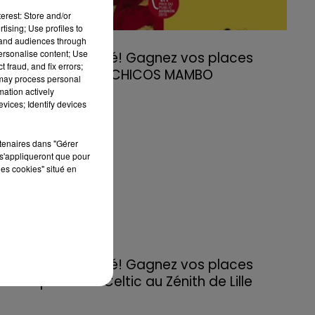
erest: Store and/or
tising; Use profiles to
tand audiences through
11 mars 2024
personalise content; Use
Jeu terminé! Gagnez vos places
 fraud, and fix errors;
pour TUTU CHICOS MAMBO
 may process personal
mation actively
vices; Identify devices
rtenaires dans "Gérer
s'appliqueront que pour
les cookies" situé en
11 mars 2024
Jeu terminé! Gagnez vos places
pour Irish Celtic au Zénith de Lille