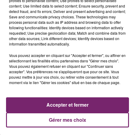
profiles to personalise content; Use profiles to select personalised
content; Use limited data to select content; Ensure security, prevent and
detect fraud, and fix errors; Deliver and present advertising and content;
Save and communicate privacy choices. These technologies may
process personal data such as IP address and browsing data to offer
following functionalities: Identify devices based on information actively
LES AUTRES JEUX >
requested; Use precise geolocation data; Match and combine data from
other data sources; Link different devices; Identify devices based on
information transmitted automatically.
Vous pouvez accepter en cliquant sur "Accepter et fermer", ou affiner en
sélectionnant les finalités et/ou partenaires dans "Gérer mes choix".
Vous pouvez également refuser en cliquant sur "Continuer sans
accepter". Vos préférences ne s'appliqueront que pour ce site. Vous
pouvez mettre à jour vos choix, ou retirer votre consentement à tout
moment via le lien "Gérer les cookies" situé en bas de chaque page.
Accepter et fermer
Gérer mes choix
26 mars 2024
JEU TERMINE PATRICK FIORI vous invite au