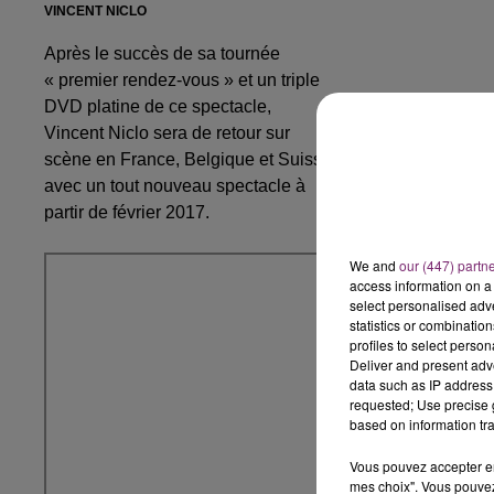
VINCENT NICLO
Après le succès de sa tournée
« premier rendez-vous » et un triple
DVD platine de ce spectacle,
Vincent Niclo sera de retour sur
scène en France, Belgique et Suisse
avec un tout nouveau spectacle à
partir de février 2017.
We and
our (447) partn
access information on a 
select personalised ad
statistics or combinatio
profiles to select person
Deliver and present adv
data such as IP address 
requested; Use precise g
based on information tra
Vous pouvez accepter en 
mes choix". Vous pouvez