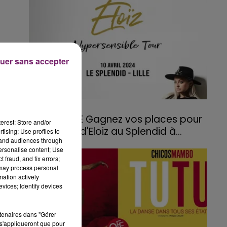
uer sans accepter
18 mars 2024
JEU TERMINE Gagnez vos places pour
erest: Store and/or
le concert d'Eloiz au Splendid à...
tising; Use profiles to
tand audiences through
personalise content; Use
 fraud, and fix errors;
 may process personal
mation actively
vices; Identify devices
rtenaires dans "Gérer
s'appliqueront que pour