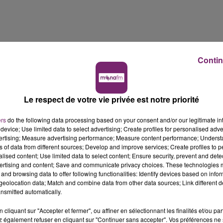
Contin
Le respect de votre vie privée est notre priorité
ers
do the following data processing based on your consent and/or our legitimate int
device; Use limited data to select advertising; Create profiles for personalised adver
vertising; Measure advertising performance; Measure content performance; Unders
ns of data from different sources; Develop and improve services; Create profiles to 
alised content; Use limited data to select content; Ensure security, prevent and detect
ertising and content; Save and communicate privacy choices. These technologies
and browsing data to offer following functionalities: Identify devices based on infor
eolocation data; Match and combine data from other data sources; Link different de
nsmitted automatically.
cliquant sur "Accepter et fermer", ou affiner en sélectionnant les finalités et/ou pa
 également refuser en cliquant sur "Continuer sans accepter". Vos préférences ne 