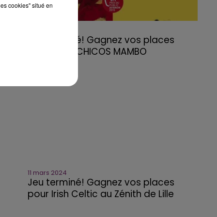
les cookies" situé en
11 mars 2024
Jeu terminé! Gagnez vos places
pour TUTU CHICOS MAMBO
11 mars 2024
Jeu terminé! Gagnez vos places
pour Irish Celtic au Zénith de Lille