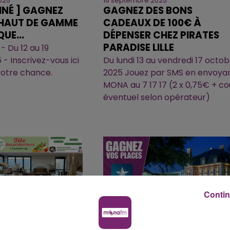
025
16 septembre 2025
INÉ ] GAGNEZ
GAGNEZ DES BONS
 HAUT DE GAMME
CADEAUX DE 100€ À
UE...
DÉPENSER CHEZ PIRATES
PARADISE LILLE
 Du 12 au 19
- Inscrivez-vous ici
Du lundi 13 au vendredi 17 octo
votre chance.
2025 Jouez par SMS en envoya
MONA au 7 17 17 (2 x 0,75€ + co
éventuel selon opérateur)
Contin
025
7 août 2025