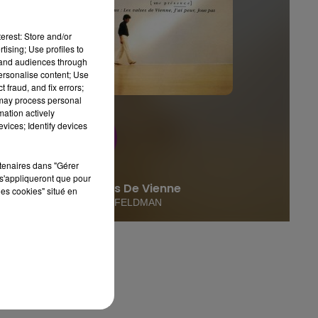
erest: Store and/or
M
tising; Use profiles to
tand audiences through
personalise content; Use
 fraud, and fix errors;
 may process personal
mation actively
vices; Identify devices
rtenaires dans "Gérer
s'appliqueront que pour
Les Valses De Vienne
les cookies" situé en
FRANCOIS FELDMAN