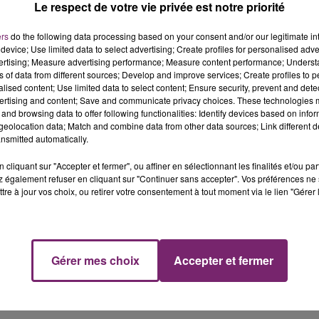
INÉ ] - GAGNEZ
GAGNEZ VOS 4 PLACES
Le respect de votre vie privée est notre priorité
IER GARNI AVEC
POUR LE KINEPOLIS LOMME
IE DES...
ers
do the following data processing based on your consent and/or our legitimate int
Jouez par SMS en envoyant FIL
device; Use limited data to select advertising; Create profiles for personalised adver
du 8 au 20 septembre
au 7 17 17 (2 x 0,75€ + coût
vertising; Measure advertising performance; Measure content performance; Unders
éventuel selon opérateur)
ns of data from different sources; Develop and improve services; Create profiles to 
alised content; Use limited data to select content; Ensure security, prevent and detect
ertising and content; Save and communicate privacy choices. These technologies
and browsing data to offer following functionalities: Identify devices based on infor
eolocation data; Match and combine data from other data sources; Link different de
nsmitted automatically.
cliquant sur "Accepter et fermer", ou affiner en sélectionnant les finalités et/ou pa
 également refuser en cliquant sur "Continuer sans accepter". Vos préférences ne 
tre à jour vos choix, ou retirer votre consentement à tout moment via le lien "Gérer 
7
8
9
10
11
12
Gérer mes choix
Accepter et fermer