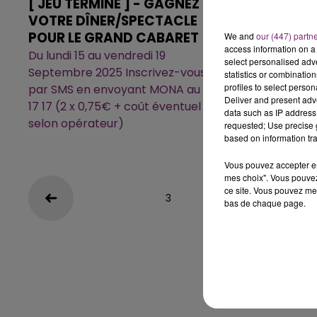
[ JEU TERMINÉ ] - GAGNEZ
[ JEU TERM
VOTRE DÎNER/SPECTACLE
VOTRE PAN
POUR LE GRAND CABARET
LA PÂTISSER
We and
our (447) partn
access information on a 
Du lundi 15 au vendredi 19
Jeu gratuit 
select personalised ad
Septembre 2025 Inscrivez-vous
2025
statistics or combinatio
profiles to select person
par SMS en envoyant MONA au 7
Deliver and present adv
17 17 (2 x 0,75€ + coût éventuel
data such as IP address 
selon opérateur)
requested; Use precise g
based on information tra
Vous pouvez accepter en 
mes choix". Vous pouvez
ce site. Vous pouvez met
3
4
5
6
bas de chaque page.