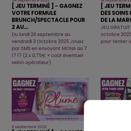
24 septembre 2025
19 septembre 2
[ JEU TERMINÉ ] - GAGNEZ
[ JEU TERM
VOTRE FORMULE
DES SOINS
BRUNCH/SPECTACLE POUR
DE LA MARQ
2 AU...
JEU GRATUIT -
Du lundi 29 septembre au
octobre 2025 
vendredi 3 Octobre 2025 Jouez
pour tenter 
par SMS en envoyant MONA au 7
17 17 (2 x 0,75€ + coût éventuel
selon opérateur)
9 septembre 2025
3 septembre 2