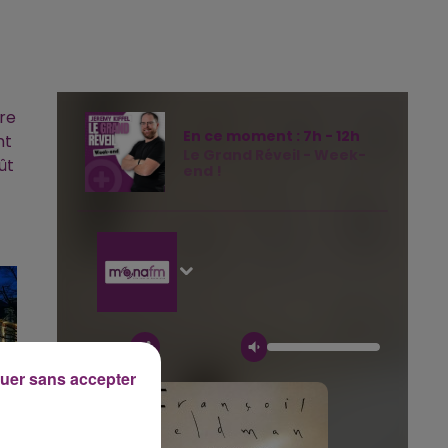
bre
En ce moment :
7
h -
12
h
nt
Le Grand Réveil - Week-
ût
end !
uer sans accepter