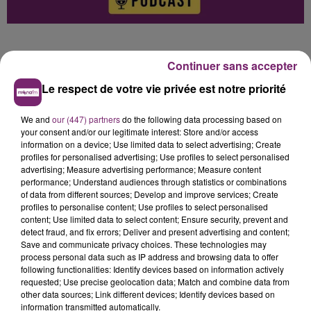
Continuer sans accepter
Le respect de votre vie privée est notre priorité
0:00
3 min 5 sec
We and
our (447) partners
do the following data processing based on
your consent and/or our legitimate interest: Store and/or access
information on a device; Use limited data to select advertising; Create
profiles for personalised advertising; Use profiles to select personalised
advertising; Measure advertising performance; Measure content
performance; Understand audiences through statistics or combinations
of data from different sources; Develop and improve services; Create
profiles to personalise content; Use profiles to select personalised
Hélène Damade
content; Use limited data to select content; Ensure security, prevent and
L'actualité de ce jeudi 3 juillet à 12h, sur Mona FM
detect fraud, and fix errors; Deliver and present advertising and content;
Save and communicate privacy choices. These technologies may
3 juillet 2025 - 3 min 5 sec
process personal data such as IP address and browsing data to offer
following functionalities: Identify devices based on information actively
L'ACTUALITÉ DE CE JEUDI 3 JUILLET À 12H, SUR
requested; Use precise geolocation data; Match and combine data from
MONA FM
other data sources; Link different devices; Identify devices based on
information transmitted automatically.