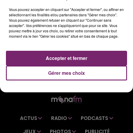
Vous pouvez accepter en cliquant sur "Accepter et fermer", ou affiner en
Retrouvez vos dernières informations régionales dans
sélectionnant les finalités et/ou partenaires dans "Gérer mes choix".
le journal de 12h, sur Mona FM.
Vous pouvez également refuser en cliquant sur "Continuer sans
accepter". Vos préférences ne s'appliqueront que pour ce site. Vous
pouvez mettre à jour vos choix, ou retirer votre consentement à tout
moment via le lien "Gérer les cookies" situé en bas de chaque page.
Accepter et fermer
Gérer mes choix
ACTUS
RADIO
PODCASTS
JEUX
PHOTOS
PUBLICITÉ