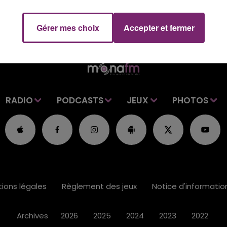
Gérer mes choix
Accepter et fermer
RADIO
PODCASTS
JEUX
PHOTOS
ions légales
Règlement des jeux
Notice d'informati
Archives
2026
2025
2024
2023
2022