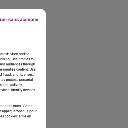
uer sans accepter
erest: Store and/or
tising; Use profiles to
tand audiences through
personalise content; Use
 fraud, and fix errors;
 may process personal
mation actively
vices; Identify devices
rtenaires dans "Gérer
s'appliqueront que pour
les cookies" situé en