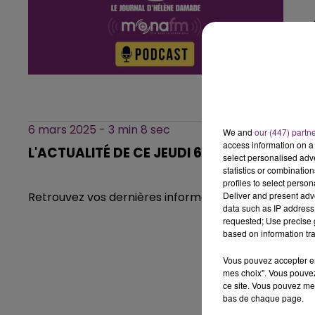
6 mars 2025 - 3 min 8 sec
We and
our (447) partn
access information on a 
L'ACTUALITÉ DE CE JEUDI 6 MARS 2025 À 1
select personalised ad
statistics or combinatio
profiles to select person
Deliver and present adv
Retrouvez vos dernières informations régionales dan
data such as IP address 
requested; Use precise g
based on information tra
Vous pouvez accepter en 
mes choix". Vous pouvez
ce site. Vous pouvez met
bas de chaque page.