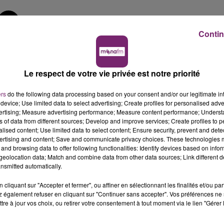
Contin
Hélène Damade
L'actualité de ce jeudi 6 mars 2025 à 12h, sur Mona FM
Le respect de votre vie privée est notre priorité
ers
do the following data processing based on your consent and/or our legitimate int
device; Use limited data to select advertising; Create profiles for personalised adver
2H, SUR MONA FM
vertising; Measure advertising performance; Measure content performance; Unders
ns of data from different sources; Develop and improve services; Create profiles to 
alised content; Use limited data to select content; Ensure security, prevent and detect
ertising and content; Save and communicate privacy choices. These technologies
s le journal de 12h, sur Mona FM.
and browsing data to offer following functionalities: Identify devices based on infor
eolocation data; Match and combine data from other data sources; Link different de
nsmitted automatically.
cliquant sur "Accepter et fermer", ou affiner en sélectionnant les finalités et/ou pa
 également refuser en cliquant sur "Continuer sans accepter". Vos préférences ne 
tre à jour vos choix, ou retirer votre consentement à tout moment via le lien "Gérer 