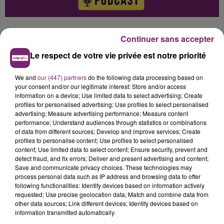
Continuer sans accepter
Le respect de votre vie privée est notre priorité
0:00
3 min 4 sec
We and
our (447) partners
do the following data processing based on
your consent and/or our legitimate interest: Store and/or access
information on a device; Use limited data to select advertising; Create
profiles for personalised advertising; Use profiles to select personalised
advertising; Measure advertising performance; Measure content
performance; Understand audiences through statistics or combinations
of data from different sources; Develop and improve services; Create
profiles to personalise content; Use profiles to select personalised
Hélène Damade
content; Use limited data to select content; Ensure security, prevent and
detect fraud, and fix errors; Deliver and present advertising and content;
L'actualité de ce jeudi 7 mai à 12h, sur Mona FM
Save and communicate privacy choices. These technologies may
process personal data such as IP address and browsing data to offer
7 mai 2026 - 3 min 4 sec
following functionalities: Identify devices based on information actively
requested; Use precise geolocation data; Match and combine data from
L'ACTUALITÉ DE CE JEUDI 7 MAI À 12H, SUR
other data sources; Link different devices; Identify devices based on
MONA FM
information transmitted automatically.