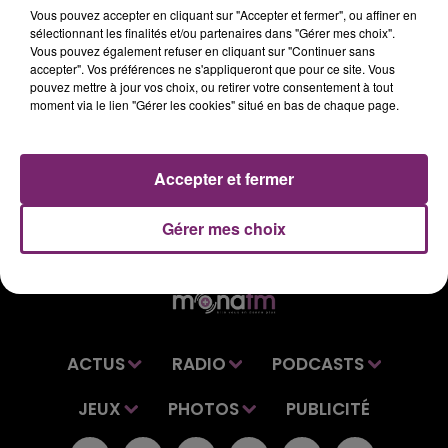
Vous pouvez accepter en cliquant sur "Accepter et fermer", ou affiner en
sélectionnant les finalités et/ou partenaires dans "Gérer mes choix".
Retrouvez vos dernières informations régionales dans
Vous pouvez également refuser en cliquant sur "Continuer sans
le journal de 12h, sur Mona FM.
accepter". Vos préférences ne s'appliqueront que pour ce site. Vous
pouvez mettre à jour vos choix, ou retirer votre consentement à tout
moment via le lien "Gérer les cookies" situé en bas de chaque page.
Accepter et fermer
Gérer mes choix
ACTUS
RADIO
PODCASTS
JEUX
PHOTOS
PUBLICITÉ