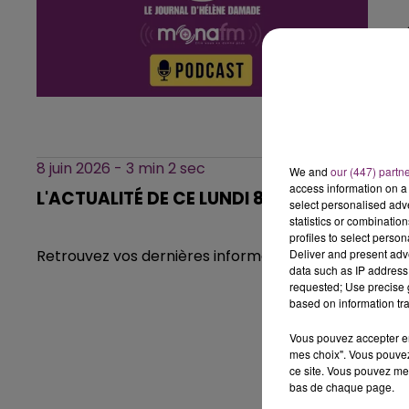
8 juin 2026 - 3 min 2 sec
We and
our (447) partn
access information on a 
L'ACTUALITÉ DE CE LUNDI 8 JUIN À 12H, SU
select personalised ad
statistics or combinatio
profiles to select person
Deliver and present adv
Retrouvez vos dernières informations régionales dan
data such as IP address 
requested; Use precise g
based on information tra
Vous pouvez accepter en 
mes choix". Vous pouvez
ce site. Vous pouvez met
bas de chaque page.