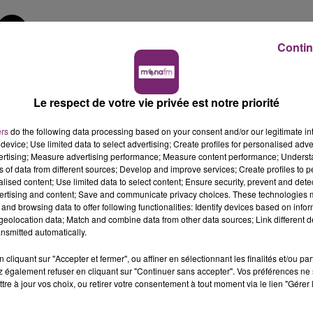
Contin
Hélène Damade
L'actualité de ce lundi 8 juin à 12h, sur Mona FM
Le respect de votre vie privée est notre priorité
ers
do the following data processing based on your consent and/or our legitimate int
device; Use limited data to select advertising; Create profiles for personalised adver
R MONA FM
vertising; Measure advertising performance; Measure content performance; Unders
ns of data from different sources; Develop and improve services; Create profiles to 
alised content; Use limited data to select content; Ensure security, prevent and detect
ertising and content; Save and communicate privacy choices. These technologies
s le journal de 12h, sur Mona FM.
and browsing data to offer following functionalities: Identify devices based on infor
eolocation data; Match and combine data from other data sources; Link different de
nsmitted automatically.
cliquant sur "Accepter et fermer", ou affiner en sélectionnant les finalités et/ou pa
 également refuser en cliquant sur "Continuer sans accepter". Vos préférences ne 
tre à jour vos choix, ou retirer votre consentement à tout moment via le lien "Gérer 