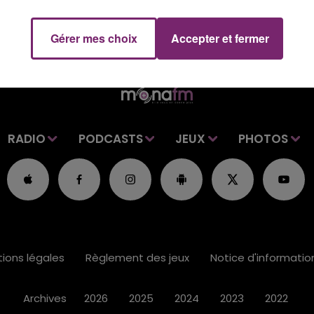
Gérer mes choix
Accepter et fermer
RADIO
PODCASTS
JEUX
PHOTOS
ions légales
Règlement des jeux
Notice d'informati
Archives
2026
2025
2024
2023
2022