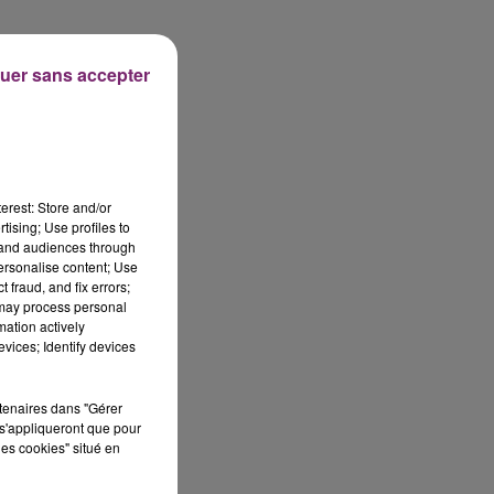
uer sans accepter
erest: Store and/or
tising; Use profiles to
tand audiences through
personalise content; Use
 fraud, and fix errors;
 may process personal
mation actively
vices; Identify devices
rtenaires dans "Gérer
s'appliqueront que pour
les cookies" situé en