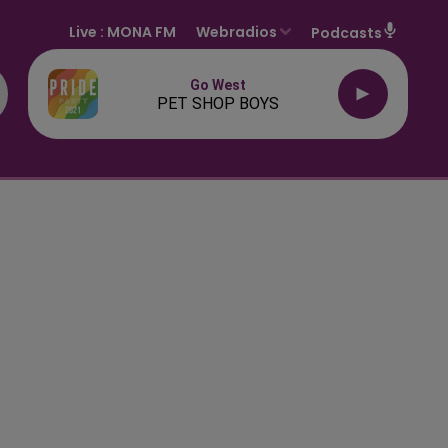
Live :
MONA FM
Webradios
Podcasts
Go West
PET SHOP BOYS