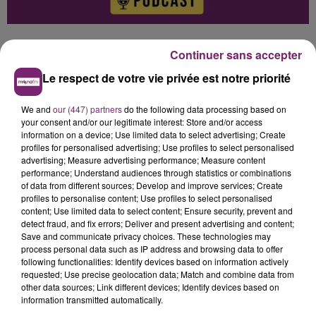
Continuer sans accepter
Le respect de votre vie privée est notre priorité
0:00
3 min 59 sec
We and
our (447) partners
do the following data processing based on
your consent and/or our legitimate interest: Store and/or access
information on a device; Use limited data to select advertising; Create
profiles for personalised advertising; Use profiles to select personalised
advertising; Measure advertising performance; Measure content
performance; Understand audiences through statistics or combinations
of data from different sources; Develop and improve services; Create
profiles to personalise content; Use profiles to select personalised
Hélène Damade
content; Use limited data to select content; Ensure security, prevent and
detect fraud, and fix errors; Deliver and present advertising and content;
L'actualité de ce mardi 30 juin à 7h, sur Mona FM
Save and communicate privacy choices. These technologies may
process personal data such as IP address and browsing data to offer
30 juin 2026 - 3 min 59 sec
following functionalities: Identify devices based on information actively
requested; Use precise geolocation data; Match and combine data from
L'ACTUALITÉ DE CE MARDI 30 JUIN À 7H, SUR
other data sources; Link different devices; Identify devices based on
MONA FM
information transmitted automatically.