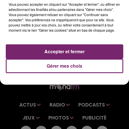
Vous pouvez accepter en cliquant sur "Accepter et fermer", ou affiner en
sélectionnant les finalités et/ou partenaires dans "Gérer mes choix".
Retrouvez vos dernières informations régionales dans
Vous pouvez également refuser en cliquant sur "Continuer sans
le journal de 7h, sur Mona FM.
accepter". Vos préférences ne s'appliqueront que pour ce site. Vous
pouvez mettre à jour vos choix, ou retirer votre consentement à tout
moment via le lien "Gérer les cookies" situé en bas de chaque page.
Accepter et fermer
Gérer mes choix
ACTUS
RADIO
PODCASTS
JEUX
PHOTOS
PUBLICITÉ