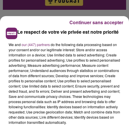
Continuer sans accepter
Le respect de votre vie privée est notre priorité
0:00
2 min 57 sec
We and
our (447) partners
do the following data processing based on
your consent and/or our legitimate interest: Store and/or access
information on a device; Use limited data to select advertising; Create
profiles for personalised advertising; Use profiles to select personalised
advertising; Measure advertising performance; Measure content
performance; Understand audiences through statistics or combinations
of data from different sources; Develop and improve services; Create
profiles to personalise content; Use profiles to select personalised
Hélène Damade
content; Use limited data to select content; Ensure security, prevent and
detect fraud, and fix errors; Deliver and present advertising and content;
L'actualité de ce mardi 7 juillet à 12h, sur Mona FM
Save and communicate privacy choices. These technologies may
process personal data such as IP address and browsing data to offer
7 juillet 2026 - 2 min 57 sec
following functionalities: Identify devices based on information actively
requested; Use precise geolocation data; Match and combine data from
L'ACTUALITÉ DE CE MARDI 7 JUILLET À 12H, SUR
other data sources; Link different devices; Identify devices based on
MONA FM
information transmitted automatically.