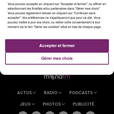
Vous pouvez accepter en cliquant sur "Accepter et fermer", ou affiner en
sélectionnant les finalités et/ou partenaires dans "Gérer mes choix".
Retrouvez vos dernières informations régionales dans
Vous pouvez également refuser en cliquant sur "Continuer sans
le journal de 12h, sur Mona FM.
accepter". Vos préférences ne s'appliqueront que pour ce site. Vous
pouvez mettre à jour vos choix, ou retirer votre consentement à tout
moment via le lien "Gérer les cookies" situé en bas de chaque page.
Accepter et fermer
Gérer mes choix
ACTUS
RADIO
PODCASTS
JEUX
PHOTOS
PUBLICITÉ