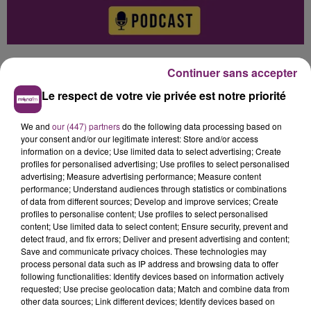
Continuer sans accepter
Le respect de votre vie privée est notre priorité
0:00
3 min 22 sec
We and
our (447) partners
do the following data processing based on
your consent and/or our legitimate interest: Store and/or access
information on a device; Use limited data to select advertising; Create
profiles for personalised advertising; Use profiles to select personalised
advertising; Measure advertising performance; Measure content
performance; Understand audiences through statistics or combinations
of data from different sources; Develop and improve services; Create
profiles to personalise content; Use profiles to select personalised
content; Use limited data to select content; Ensure security, prevent and
Hélène Damade
detect fraud, and fix errors; Deliver and present advertising and content;
Save and communicate privacy choices. These technologies may
L'actualité de ce mercredi 13 mai à 7h, sur Mona
process personal data such as IP address and browsing data to offer
FM
following functionalities: Identify devices based on information actively
requested; Use precise geolocation data; Match and combine data from
13 mai 2026 - 3 min 22 sec
other data sources; Link different devices; Identify devices based on