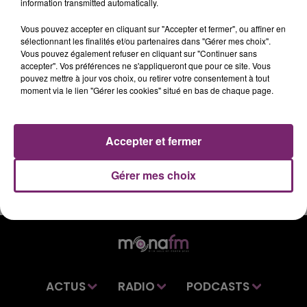
L'ACTUALITÉ DE CE MERCREDI 13 MAI À 7H, SUR
information transmitted automatically.
MONA FM
Vous pouvez accepter en cliquant sur "Accepter et fermer", ou affiner en
sélectionnant les finalités et/ou partenaires dans "Gérer mes choix".
Vous pouvez également refuser en cliquant sur "Continuer sans
Retrouvez vos dernières informations régionales dans
accepter". Vos préférences ne s'appliqueront que pour ce site. Vous
pouvez mettre à jour vos choix, ou retirer votre consentement à tout
le journal de 7h, sur Mona FM.
moment via le lien "Gérer les cookies" situé en bas de chaque page.
Accepter et fermer
Gérer mes choix
ACTUS
RADIO
PODCASTS