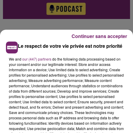
Continuer sans accepter
Le respect de votre vie privée est notre priorité
0:00
3 min 9 sec
We and
our (447) partners
do the following data processing based on
your consent and/or our legitimate interest: Store and/or access
information on a device; Use limited data to select advertising; Create
profiles for personalised advertising; Use profiles to select personalised
advertising; Measure advertising performance; Measure content
performance; Understand audiences through statistics or combinations
of data from different sources; Develop and improve services; Create
profiles to personalise content; Use profiles to select personalised
Hélène Damade
content; Use limited data to select content; Ensure security, prevent and
detect fraud, and fix errors; Deliver and present advertising and content;
L'actualité de ce mercredi 18 juin à 7h, sur Mona
Save and communicate privacy choices. These technologies may
FM
process personal data such as IP address and browsing data to offer
following functionalities: Identify devices based on information actively
18 juin 2025 - 3 min 9 sec
requested; Use precise geolocation data; Match and combine data from