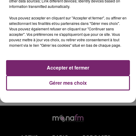
other data sources; Link different devices; Identify devices based on
L'ACTUALITÉ DE CE MERCREDI 18 JUIN À 7H,
information transmitted automatically.
SUR MONA FM
Vous pouvez accepter en cliquant sur "Accepter et fermer", ou affiner en
sélectionnant les finalités et/ou partenaires dans "Gérer mes choix".
Retrouvez vos dernières informations régionales dans
Vous pouvez également refuser en cliquant sur "Continuer sans
accepter". Vos préférences ne s'appliqueront que pour ce site. Vous
le journal de 7h, sur Mona FM.
pouvez mettre à jour vos choix, ou retirer votre consentement à tout
moment via le lien "Gérer les cookies" situé en bas de chaque page.
Accepter et fermer
Gérer mes choix