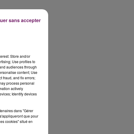
uer sans accepter
erest: Store and/or
tising; Use profiles to
tand audiences through
personalise content; Use
 fraud, and fix errors;
 may process personal
mation actively
vices; Identify devices
rtenaires dans "Gérer
s'appliqueront que pour
les cookies" situé en