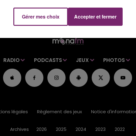
Gérer mes choix
Accepter et fermer
RADIO
PODCASTS
JEUX
PHOTOS
ions légales
Règlement des jeux
Notice d'informati
Archives
2026
2025
2024
2023
2022