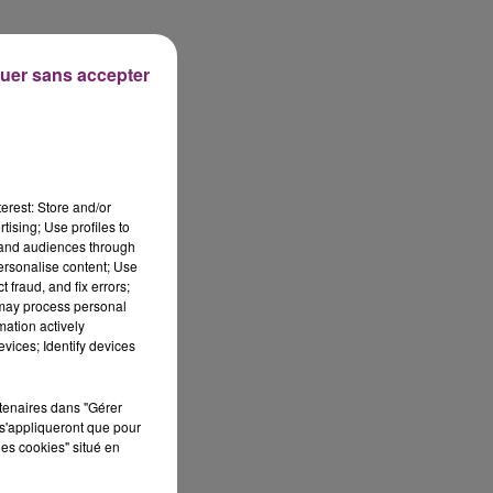
uer sans accepter
erest: Store and/or
tising; Use profiles to
tand audiences through
personalise content; Use
 fraud, and fix errors;
 may process personal
mation actively
vices; Identify devices
rtenaires dans "Gérer
s'appliqueront que pour
les cookies" situé en