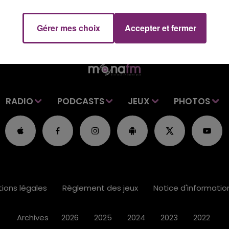
Gérer mes choix
Accepter et fermer
RADIO
PODCASTS
JEUX
PHOTOS
ions légales
Règlement des jeux
Notice d'informati
Archives
2026
2025
2024
2023
2022