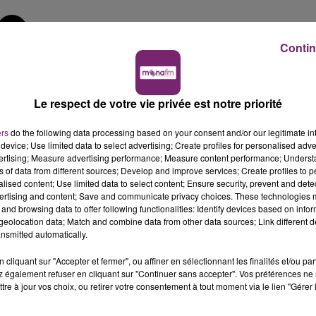
Contin
Hélène Damade
L'actualité de ce mercredi 8 juillet à 7h, sur Mona FM
Le respect de votre vie privée est notre priorité
ers
do the following data processing based on your consent and/or our legitimate int
device; Use limited data to select advertising; Create profiles for personalised adver
H, SUR MONA FM
vertising; Measure advertising performance; Measure content performance; Unders
ns of data from different sources; Develop and improve services; Create profiles to 
alised content; Use limited data to select content; Ensure security, prevent and detect
ertising and content; Save and communicate privacy choices. These technologies
s le journal de 7h, sur Mona FM.
and browsing data to offer following functionalities: Identify devices based on infor
eolocation data; Match and combine data from other data sources; Link different de
nsmitted automatically.
cliquant sur "Accepter et fermer", ou affiner en sélectionnant les finalités et/ou pa
 également refuser en cliquant sur "Continuer sans accepter". Vos préférences ne 
tre à jour vos choix, ou retirer votre consentement à tout moment via le lien "Gérer 