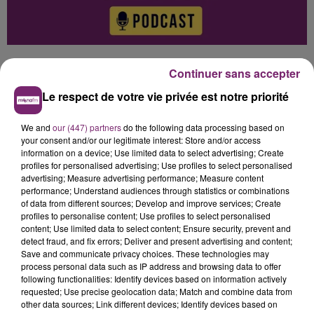
Continuer sans accepter
Le respect de votre vie privée est notre priorité
0:00
3 min 4 sec
We and
our (447) partners
do the following data processing based on
your consent and/or our legitimate interest: Store and/or access
information on a device; Use limited data to select advertising; Create
profiles for personalised advertising; Use profiles to select personalised
advertising; Measure advertising performance; Measure content
performance; Understand audiences through statistics or combinations
of data from different sources; Develop and improve services; Create
profiles to personalise content; Use profiles to select personalised
content; Use limited data to select content; Ensure security, prevent and
Hélène Damade
detect fraud, and fix errors; Deliver and present advertising and content;
Save and communicate privacy choices. These technologies may
L'actualité de ce vendredi 16 mai à 7h, sur Mona
process personal data such as IP address and browsing data to offer
FM
following functionalities: Identify devices based on information actively
requested; Use precise geolocation data; Match and combine data from
16 mai 2025 - 3 min 4 sec
other data sources; Link different devices; Identify devices based on