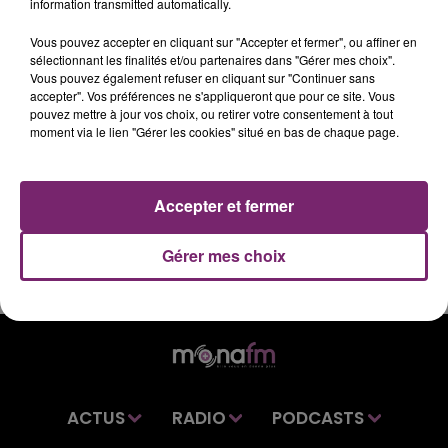
L'ACTUALITÉ DE CE VENDREDI 16 MAI À 7H, SUR
information transmitted automatically.
MONA FM
Vous pouvez accepter en cliquant sur "Accepter et fermer", ou affiner en
sélectionnant les finalités et/ou partenaires dans "Gérer mes choix".
Vous pouvez également refuser en cliquant sur "Continuer sans
Retrouvez vos dernières informations régionales dans
accepter". Vos préférences ne s'appliqueront que pour ce site. Vous
pouvez mettre à jour vos choix, ou retirer votre consentement à tout
le journal de 7h, sur Mona FM.
moment via le lien "Gérer les cookies" situé en bas de chaque page.
Accepter et fermer
Gérer mes choix
ACTUS
RADIO
PODCASTS