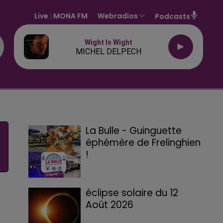
Live :
MONA FM
Webradios
Podcasts
Wight Is Wight
MICHEL DELPECH
La Bulle - Guinguette
éphémère de Frelinghien
!
éclipse solaire du 12
Août 2026