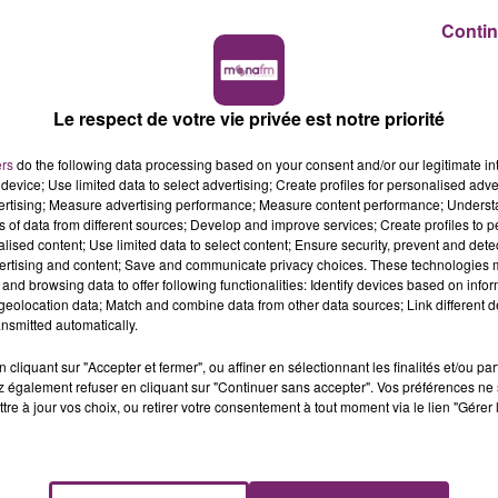
Contin
Le respect de votre vie privée est notre priorité
ers
do the following data processing based on your consent and/or our legitimate int
device; Use limited data to select advertising; Create profiles for personalised adver
vertising; Measure advertising performance; Measure content performance; Unders
ns of data from different sources; Develop and improve services; Create profiles to 
alised content; Use limited data to select content; Ensure security, prevent and detect
ertising and content; Save and communicate privacy choices. These technologies
llège de Haute-Marne, mardi a été mis en examen pour
and browsing data to offer following functionalities: Identify devices based on infor
0 ans de réclusion criminelle.
eolocation data; Match and combine data from other data sources; Link different de
nsmitted automatically.
a garde à vue, qu’il avait décidé de s’en prendre à une
cliquant sur "Accepter et fermer", ou affiner en sélectionnant les finalités et/ou pa
e Chaumont, le suspect ne présente pas de signes qui
 également refuser en cliquant sur "Continuer sans accepter". Vos préférences ne 
serait en perte de repères quant à la valeur de la vie
tre à jour vos choix, ou retirer votre consentement à tout moment via le lien "Gérer 
 à Nogent en Haute-Marne, pour rendre hommage à
lement maman d’un enfant de quatre ans.