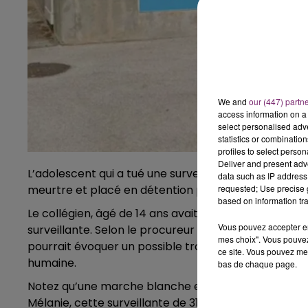
We and
our (447) partn
access information on a 
select personalised ad
statistics or combinatio
profiles to select person
Deliver and present adv
L’adolescent qui a tué une surveillante dans un co
data such as IP address 
meurtre et placé en détention provisoire. Il risque 2
requested; Use precise g
based on information tra
Le collégien, âgé de 14 ans avait expliqué, pendant s
Vous pouvez accepter en 
surveillante. Selon le procureur de la république d
mes choix". Vous pouvez
pourrait évoquer un possible trouble mental, mais il 
ce site. Vous pouvez met
humaine.
bas de chaque page.
Notez qu’une marche blanche est organisée à 18h
Mélanie, cette surveillante de 31 ans qui était éga