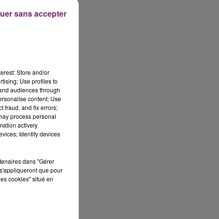
uer sans accepter
erest: Store and/or
tising; Use profiles to
tand audiences through
personalise content; Use
 fraud, and fix errors;
 may process personal
mation actively
vices; Identify devices
rtenaires dans "Gérer
s'appliqueront que pour
les cookies" situé en