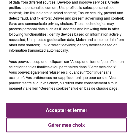
of data from different sources; Develop and improve services; Create
solidaire.
profiles to personalise content; Use profiles to select personalised
content; Use limited data to select content; Ensure security, prevent and
Pour en parler avec nous sur Mona FM, Laurent
detect fraud, and fix errors; Deliver and present advertising and content;
Vergult - Président de l'association des Bricos du cœur
Save and communicate privacy choices. These technologies may
process personal data such as IP address and browsing data to offer
(c'est lui qui a eu l'idée de créer ce festival).
following functionalities: Identify devices based on information actively
Envie d'en savoir plus ou réserver vos places : Rendez-
requested; Use precise geolocation data; Match and combine data from
other data sources; Link different devices; Identify devices based on
vous sur le site
festival.bricosducoeur.org
.
information transmitted automatically.
Vous pouvez accepter en cliquant sur "Accepter et fermer", ou affiner en
sélectionnant les finalités et/ou partenaires dans "Gérer mes choix".
Vous pouvez également refuser en cliquant sur "Continuer sans
accepter". Vos préférences ne s'appliqueront que pour ce site. Vous
pouvez mettre à jour vos choix, ou retirer votre consentement à tout
moment via le lien "Gérer les cookies" situé en bas de chaque page.
Accepter et fermer
Gérer mes choix