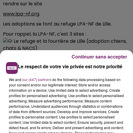
rendre sur le site
www.lpa-nf.org
.
Les adoptions se font au refuge LPA-NF de Lille.
Pour rappel, la LPA-NF, c'est 3 sites :
Le refuge et la fourrière de Lille (adoption chiens,
chats & NACS)
Chemin de Bargues, 59000 Lille , 03 20 52 52 16
Continuer sans accepter
La Ronronnerie (adoption chats)
Le respect de votre vie privée est notre priorité
16 Rue de Marquillies, 59000 Lille, 03 76 09 02 88
La fourrière de Roubaix (fermée au public)
We and
our (447) partners
do the following data processing based on
Tous les animaux à l’adoption, en refuge ou en familles
your consent and/or our legitimate interest: Store and/or access
information on a device; Use limited data to select advertising; Create
d’accueil sont visibles ici
profiles for personalised advertising; Use profiles to select personalised
www.lpa-nf.org
advertising; Measure advertising performance; Measure content
performance; Understand audiences through statistics or combinations
of data from different sources; Develop and improve services; Create
profiles to personalise content; Use profiles to select personalised
content; Use limited data to select content; Ensure security, prevent and
detect fraud, and fix errors; Deliver and present advertising and content;
Save and communicate privacy choices. These technologies may