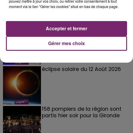
pouvez mettre à jour vos choix, ou retirer votre consentement à tout
moment via le lien "Gérer les cookies" situé en bas de chaque page.
Accepter et fermer
La Bulle - Guinguette éphémère
de Frelinghien !
Gérer mes choix
éclipse solaire du 12 Août 2026
158 pompiers de la région sont
partis hier soir pour la Gironde