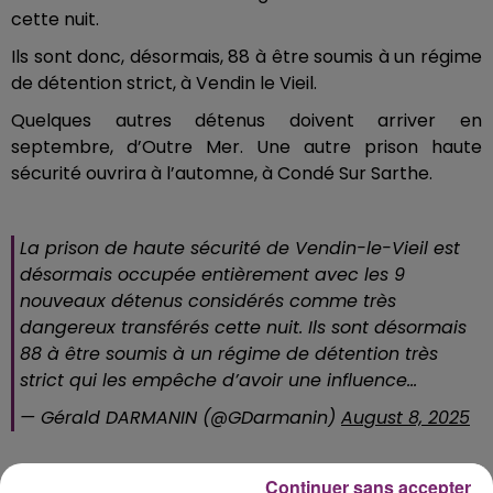
cette nuit.
Ils sont donc, désormais, 88 à être soumis à un régime
de détention strict, à Vendin le Vieil.
Quelques autres détenus doivent arriver en
septembre, d’Outre Mer. Une autre prison haute
sécurité ouvrira à l’automne, à Condé Sur Sarthe.
La prison de haute sécurité de Vendin-le-Vieil est
désormais occupée entièrement avec les 9
nouveaux détenus considérés comme très
dangereux transférés cette nuit. Ils sont désormais
88 à être soumis à un régime de détention très
strict qui les empêche d’avoir une influence…
— Gérald DARMANIN (@GDarmanin)
August 8, 2025
Continuer sans accepter