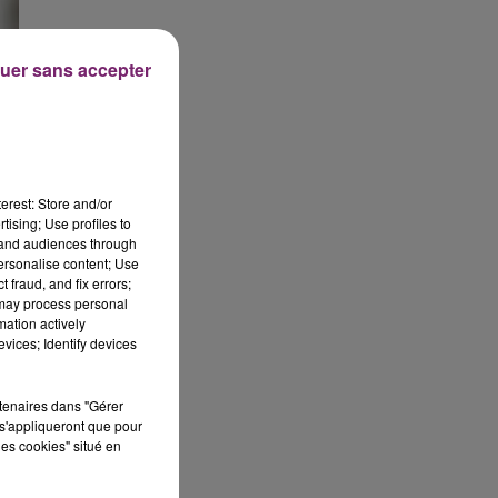
uer sans accepter
erest: Store and/or
tising; Use profiles to
tand audiences through
personalise content; Use
 fraud, and fix errors;
 may process personal
mation actively
vices; Identify devices
e,
rtenaires dans "Gérer
s'appliqueront que pour
les cookies" situé en