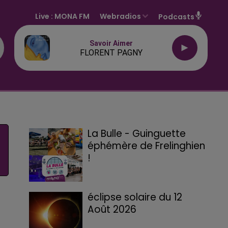
Live :
MONA FM
Webradios
Podcasts
Savoir Aimer
FLORENT PAGNY
La Bulle - Guinguette
éphémère de Frelinghien
!
éclipse solaire du 12
Août 2026