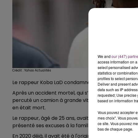
We and
our (447) partn
access information on a 
select personalised ad
Crédit :
Yahoo Actualités
statistics or combinatio
profiles to select person
Le rappeur Koba LaD condamné à 6 ans de prison, hi
Deliver and present adv
data such as IP address 
Après un accident mortel, qui s’était produit en septe
requested; Use precise g
percuté un camion à grande vitesse. L’un de ses passa
based on information tra
en était mort.
Vous pouvez accepter en 
Le rappeur, âgé de 25 ans, avait été testé positif au 
mes choix". Vous pouvez
ce site. Vous pouvez met
présenté ses excuses à la famille de la victime.
bas de chaque page.
En 2020 déjà, il avait été à l'origine d'un accident de 