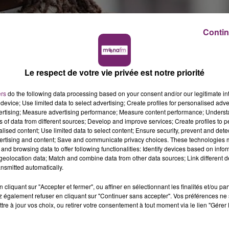
Contin
Le respect de votre vie privée est notre priorité
ers
do the following data processing based on your consent and/or our legitimate int
device; Use limited data to select advertising; Create profiles for personalised adver
vertising; Measure advertising performance; Measure content performance; Unders
ns of data from different sources; Develop and improve services; Create profiles to 
alised content; Use limited data to select content; Ensure security, prevent and detect
er, pour homicide involontaire aggravé.
ertising and content; Save and communicate privacy choices. These technologies
and browsing data to offer following functionalities: Identify devices based on infor
mbre 2024, à Créteil. Au volant de sa voiture, il avait
eolocation data; Match and combine data from other data sources; Link different de
gers, un de ses amis, qui se trouvait à l'avant du véhicul
nsmitted automatically.
cliquant sur "Accepter et fermer", ou affiner en sélectionnant les finalités et/ou pa
cannabis, et il roulait à une vitesse excessive. Koba LaD a
 également refuser en cliquant sur "Continuer sans accepter". Vos préférences ne 
tre à jour vos choix, ou retirer votre consentement à tout moment via le lien "Gérer 
la route, après avoir grillé un feu à Marseille.